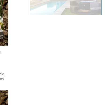
t
pie.
nts