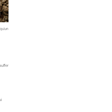
 qu’un
auffer
ui