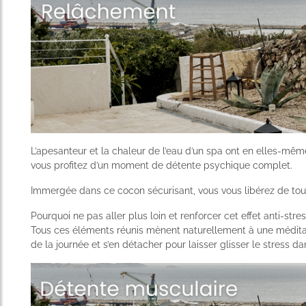
L’apesanteur et la chaleur de l’eau d’un spa ont en elles-même
vous profitez d’un moment de détente psychique complet.
Immergée dans ce cocon sécurisant, vous vous libérez de tout
Pourquoi ne pas aller plus loin et renforcer cet effet anti-st
Tous ces éléments réunis mènent naturellement à une méditat
de la journée et s’en détacher pour laisser glisser le stress d