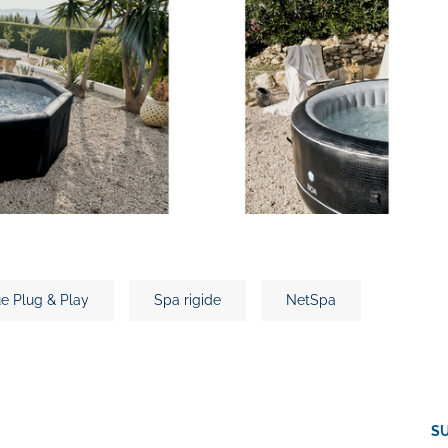
ue Plug & Play
Spa rigide
NetSpa
S