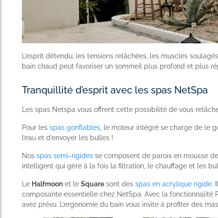
L’esprit détendu, les tensions relâchées, les muscles soulagé
bain chaud peut favoriser un sommeil plus profond et plus ré
Tranquillité d’esprit avec les spas NetSpa
Les spas Netspa vous offrent cette possibilité de vous relâch
Pour les
spas gonflables
, le moteur intégré se charge de le g
l’eau et d’envoyer les bulles !
Nos
spas semi-rigides
se composent de parois en mousse den
intelligent qui gère à la fois la filtration, le chauffage et les bu
Le
Halfmoon
et le
Square
sont des
spas en acrylique rigide
. 
composante essentielle chez NetSpa. Avec la fonctionnalité P
avez prévu. L’ergonomie du bain vous invite à profiter des m