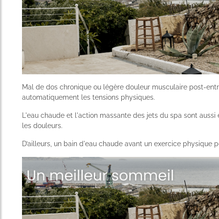
Mal de dos chronique ou légère douleur musculaire post-entra
automatiquement les tensions physiques.
L'eau chaude et l'action massante des jets du spa sont aussi 
les douleurs.
D’ailleurs, un bain d'eau chaude avant un exercice physique pe