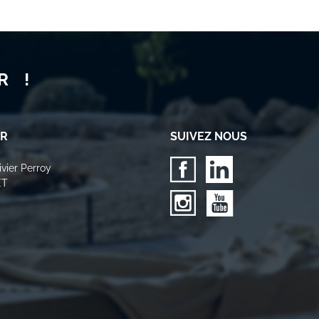
R !
ER
SUIVEZ NOUS
vier Perroy
ET