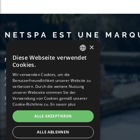
NETSPA EST UNE MARQ
×
Diese Webseite verwendet
FRENCH
Newsletter
Cookies.
ENGLISH
Recevez des informations sur nos produits et
Wir verwenden Cookies, um die
notre actualité. Annulez votre inscription à tout
Benutzerfreundlichkeit unserer Website zu
GERMAN
moment.
verbessern. Durch die weitere Nutzung
ITALIAN
unserer Webseite stimmen Sie der
Verwendung von Cookies gemäß unserer
PORTUGUESE
Cookie-Richtlinie zu.
En savoir plus
SPANISH
ALLE AKZEPTIEREN
ALLE ABLEHNEN