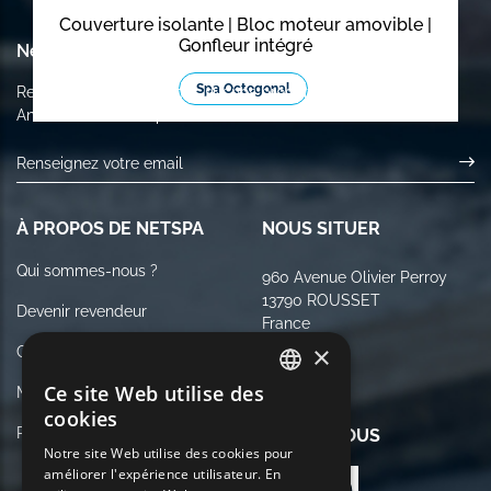
Couverture isolante | Bloc moteur amovible |
Gonfleur intégré
Newsletter
Spa Octogonal
Recevez des informations sur nos produits et notre actualité.
Annulez votre inscription à tout moment.
À PROPOS DE NETSPA
NOUS SITUER
Qui sommes-nous ?
960 Avenue Olivier Perroy
13790 ROUSSET
Devenir revendeur
France
×
Contactez-nous
Ce site Web utilise des
Mentions légales
FRENCH
cookies
Politique de Confidentialité
SUIVEZ NOUS
ENGLISH
Notre site Web utilise des cookies pour
améliorer l'expérience utilisateur. En
GERMAN