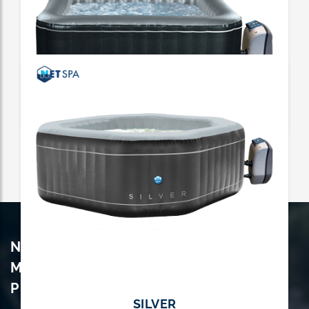
MONTANA
Couverture isolante | Bloc moteur amovible |
Finition texturée
Spa Rond
ASPEN
Couverture isolante | Bloc moteur amovible |
Compact | Finition texturée
Spa carré
NETSPA EST UNE
MARQUE DU GROUPE
POOLSTAR !
SILVER