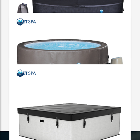
OCTOPUS
Couverture isolante | Grande hauteur d'eau |
Compact
Spa Octogonal
Spa avec mobilier
VITA
Un spa élégant au confort optimal
Spa Rond
Spa avec mobilier
VITA PREMIUM
L'alternative innovante