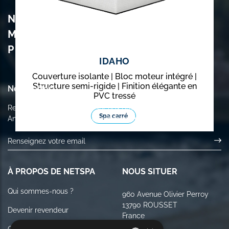
Spa Rond
Spa avec mobilier
NETSPA EST UNE
MARQUE DU GROUPE
POOLSTAR !
IDAHO
Couverture isolante | Bloc moteur intégré |
Structure semi-rigide | Finition élégante en
Newsletter
PVC tressé
Recevez des informations sur nos produits et notre actualité.
Spa carré
Annulez votre inscription à tout moment.
À PROPOS DE NETSPA
NOUS SITUER
Qui sommes-nous ?
960 Avenue Olivier Perroy
13790 ROUSSET
Devenir revendeur
France
Contactez-nous