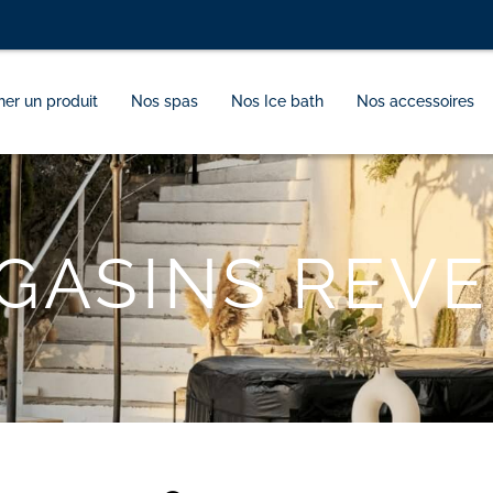
er un produit
Nos spas
Nos Ice bath
Nos accessoires
GASINS REV