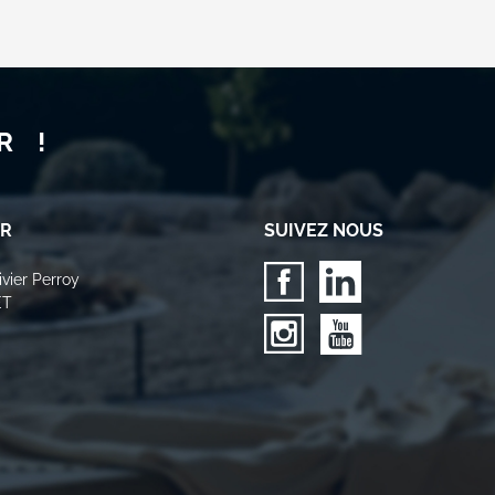
R !
ER
SUIVEZ NOUS
vier Perroy
ET