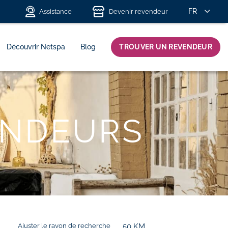
FR
Assistance
Devenir revendeur
Découvrir Netspa
Blog
TROUVER UN REVENDEUR
ENDEURS
Ajuster le rayon de recherche
50
KM