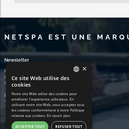
NETSPA EST UNE MARQ
Newsletter
×
Recevez des informations sur nos produits et
notre actualité. Annulez votre inscription à tout
Ce site Web utilise des
FRENCH
moment.
cookies
ENGLISH
Notre site Web utilise des cookies pour
améliorer l'expérience utilisateur. En
GERMAN
utilisant notre site Web, vous acceptez tous
ITALIAN
les cookies conformément à notre Politique
relative aux cookies.
En savoir plus
PORTUGUESE
ACCEPTER TOUT
REFUSER TOUT
SPANISH