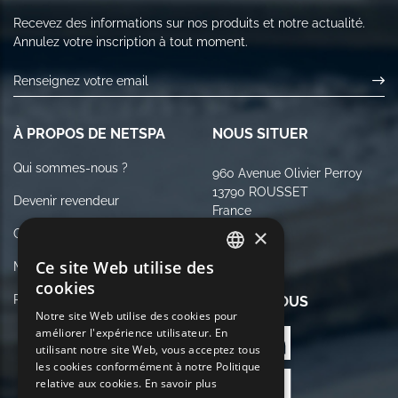
Recevez des informations sur nos produits et notre actualité.
Annulez votre inscription à tout moment.
À PROPOS DE NETSPA
NOUS SITUER
Qui sommes-nous ?
960 Avenue Olivier Perroy
13790 ROUSSET
Devenir revendeur
France
×
Contactez-nous
Ce site Web utilise des
Mentions légales
FRENCH
cookies
Politique de Confidentialité
SUIVEZ NOUS
ENGLISH
Notre site Web utilise des cookies pour
améliorer l'expérience utilisateur. En
GERMAN
utilisant notre site Web, vous acceptez tous
ITALIAN
les cookies conformément à notre Politique
relative aux cookies.
En savoir plus
PORTUGUESE