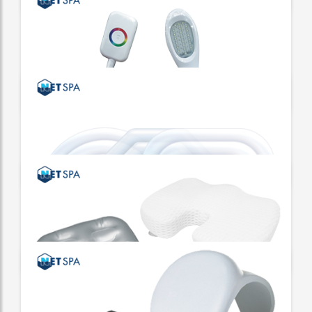
FILTRACIÓN NETSPA
¡Cartuchos y medios para su filtro de spa
NetSpa!
OXÍGENO ACTIVO
Tratamiento de agua natural
PUNTO DE LUZ NETSPA
¡Para un spa más deslumbrante!