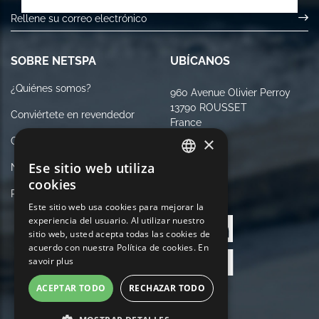
SOBRE NETSPA
UBÍCANOS
¿Quiénes somos?
960 Avenue Olivier Perroy
13790 ROUSSET
Conviértete en revendedor
France
×
Contáctenos
Ese sitio web utiliza
Notas Legales
FRENCH
cookies
Política de Privacidad
SÍGANOS
ENGLISH
Este sitio web usa cookies para mejorar la
experiencia del usuario. Al utilizar nuestro
GERMAN
sitio web, usted acepta todas las cookies de
ITALIAN
acuerdo con nuestra Política de cookies.
En
savoir plus
PORTUGUESE
ACEPTAR TODO
RECHAZAR TODO
SPANISH