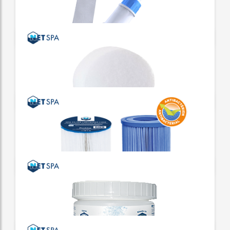
PARASOL PARA SPA
Parasol redondo excéntrico
NETSPA CLEANER SUPER VAC
El aspirador eléctrico súper inalámbrico
NETSPA CLEANER
Aspirador eléctrico inalámbrico
PUREFLOW
Cartucho polímero de alto rendimiento