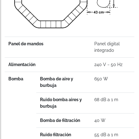
Panel de mandos
Panel digital
integrado
Alimentación
240 V ~ 50 Hz
Bomba
Bomba de aire y
650 W
burbuja
Ruido bomba aires y
68 dB a 1 m
burbuja
Bomba de filtración
40 W
Ruido filtración
55 dB a 1 m