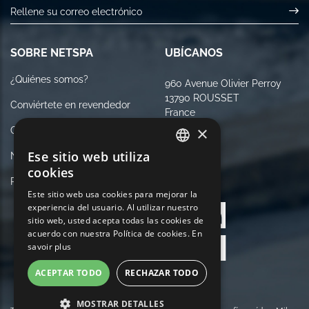
SOBRE NETSPA
UBÍCANOS
¿Quiénes somos?
960 Avenue Olivier Perroy
13790 ROUSSET
Conviértete en revendedor
France
×
Contáctenos
Ese sitio web utiliza
Notas Legales
FRENCH
cookies
Política de Privacidad
SÍGANOS
ENGLISH
Este sitio web usa cookies para mejorar la
experiencia del usuario. Al utilizar nuestro
GERMAN
sitio web, usted acepta todas las cookies de
ITALIAN
acuerdo con nuestra Política de cookies.
En
savoir plus
PORTUGUESE
ACEPTAR TODO
RECHAZAR TODO
SPANISH
MOSTRAR DETALLES