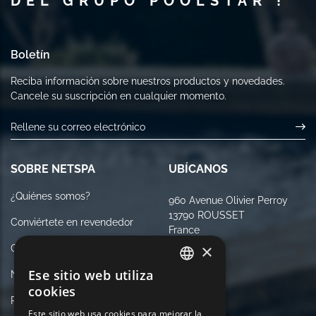
DEL GRUPO POOLSTAR !
Boletín
Reciba información sobre nuestros productos y novedades.
Cancele su suscripción en cualquier momento.
SOBRE NETSPA
UBÍCANOS
¿Quiénes somos?
960 Avenue Olivier Perroy
13790 ROUSSET
Conviértete en revendedor
France
×
Contáctenos
Ese sitio web utiliza
Notas Legales
FRENCH
cookies
Política de Privacidad
SÍGANOS
ENGLISH
Este sitio web usa cookies para mejorar la