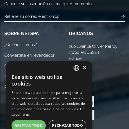
Cancele su suscripción en cualquier momento.
SOBRE NETSPA
UBÍCANOS
¿Quiénes somos?
960 Avenue Olivier Perroy
13790 ROUSSET
Conviértete en revendedor
France
×
Contáctenos
Ese sitio web utiliza
Notas Legales
FRENCH
cookies
Política de Privacidad
SÍGANOS
ENGLISH
Este sitio web usa cookies para mejorar la
experiencia del usuario. Al utilizar nuestro
GERMAN
sitio web, usted acepta todas las cookies de
ITALIAN
acuerdo con nuestra Política de cookies.
En
savoir plus
PORTUGUESE
ACEPTAR TODO
RECHAZAR TODO
SPANISH